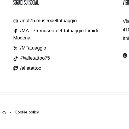
Seguici sui Social
Visi
/mat75.museodeltatuaggio
Vi
41
/MAT-75-museo-del-tatuaggio-Limidi-
Modena
Ita
/MTatuaggio
@alletattoo75
/alletattoo
licy
-
Cookie policy