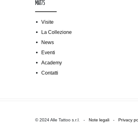
mAT75
Visite
La Collezione
News
Eventi
Academy
Contatti
© 2024 Alle Tattoo s.r.l. -
Note legali
-
Privacy po